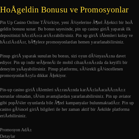
HoÅgeldin Bonusu ve Promosyonlar
Pin Up Casino Online TÃ¼rkiye, yeni Ã¼yelerine Ã¶zel Ã§ekici bir hoÅ
geldin bonusu sunar. Bu bonus sayesinde, pin up casino giriÅ yaparak ilk
depositinizi hÄ±zlÄ±ca artÄ±rabilirsiniz. Pin up giriÅ iÅlemleri kolay ve
hÄ±zlÄ±dÄ±r, bÃ¶ylece promosyonlardan hemen yararlanabilirsiniz.
Pinup giriÅ yaparak sunulan bu bonus, sizi oyun dÃ¼nyasÄ±na davet
ediyor. Pin up indir seÃ§eneÄi ile mobil cihazÄ±nÄ±zda da keyifli bir
deneyim yaÅayabilirsiniz. Pinup platformu, sÃ¼rekli gÃ¼ncellenen
promosyonlarÄ±yla dikkat Ã§ekiyor.
Pin-up casino giriÅ iÅlemleri sÄ±rasÄ±nda karÅÄ±laÅacaÄÄ±nÄ±z
sorunlar olmadan, tÃ¼m avantajlardan yararlanabilirsiniz. Pin up aviator
gibi popÃ¼ler oyunlarda bile Ã¶zel kampanyalar bulunmaktadÄ±r. Pin up
casino gÃ¼ncel giriÅ bilgileri ile her zaman aktif bir Åekilde platforma
eriÅebilirsiniz.
Promosyon AdÄ±
Detaylar