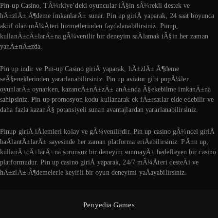
Pin-up Casino, TÃ¼rkiye’deki oyuncular iÃ§in sÃ¼rekli destek ve
hÄ±zlÄ± Ã¶deme imkanlarÄ± sunar. Pin up giriÅ yaparak, 24 saat boyunca
aktif olan mÃ¼Återi hizmetlerinden faydalanabilirsiniz. Pinup,
kullanÄ±cÄ±larÄ±na gÃ¼venilir bir deneyim saÄlamak iÃ§in her zaman
yanÄ±nÄ±zda.
Pin up indir ve Pin-up Casino giriÅ yaparak, hÄ±zlÄ± Ã¶deme
seÃ§eneklerinden yararlanabilirsiniz. Pin up aviator gibi popÃ¼ler
oyunlarÄ± oynarken, kazancÄ±nÄ±zÄ± anÄ±nda Ã§ekebilme imkanÄ±na
sahipsiniz. Pin up promosyon kodu kullanarak ek fÄ±rsatlar elde edebilir ve
daha fazla kazanÃ§ potansiyeli sunan avantajlardan yararlanabilirsiniz.
Pinup giriÅ iÅlemleri kolay ve gÃ¼venilirdir. Pin up casino gÃ¼ncel giriÅ
baÄlantÄ±larÄ± sayesinde her zaman platforma eriÅebilirsiniz. PÄ±n up,
kullanÄ±cÄ±larÄ±na sorunsuz bir deneyim sunmayÄ± hedefleyen bir casino
platformudur. Pin up casino giriÅ yaparak, 24/7 mÃ¼Återi desteÄi ve
hÄ±zlÄ± Ã¶demelerle keyifli bir oyun deneyimi yaÅayabilirsiniz.
Penyedia Games